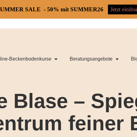
SUMMER SALE - 50% mit SUMMER26
Jetzt einlös
line-Beckenbodenkurse
Beratungsangebote
Bl
e Blase – Spie
entrum feiner 