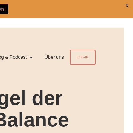
X
en!
og & Podcast
Über uns
LOG-IN
gel der
Balance