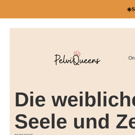
☀️
On
Die weiblich
Seele und Z