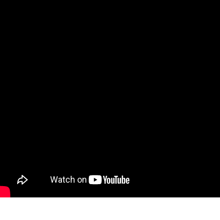
 hat!
den gesund!
lässt
lltag