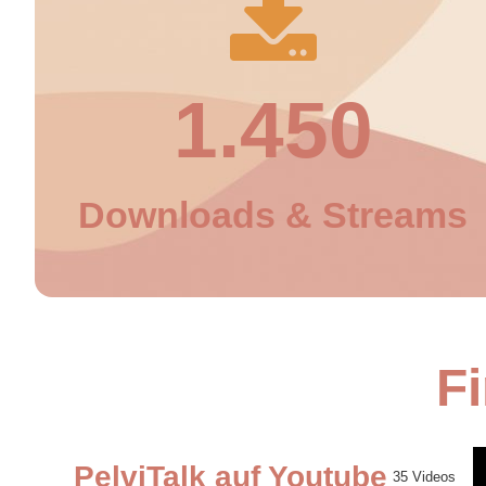
1.450
Downloads & Streams
Fi
PelviTalk auf Youtube
35 Videos