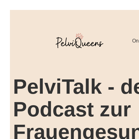
☀️
On
PelviTalk - d
Podcast zur
Frauengesun