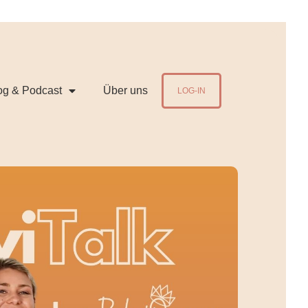
en!
og & Podcast
Über uns
LOG-IN