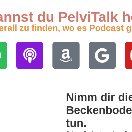
nnst du PelviTalk 
rall zu finden, wo es Podcast g
Nimm dir di
Beckenbode
tun.