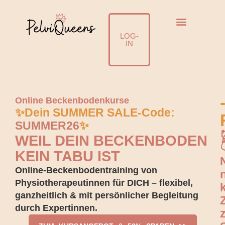
☀️SUMMER SALE - 50% mit SUMME
Jetzt einlösen!
LOG-
IN
Online Beckenbodenkurse
✨Dein SUMMER SALE-Code:
SUMMER26
✨
WEIL DEIN BECKENBODEN

KEIN TABU IST
Online-Beckenbodentraining von
Physiotherapeutinnen für DICH – flexibel,
ganzheitlich & mit persönlicher Begleitung
durch Expertinnen.