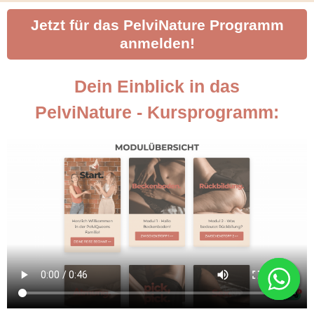
Jetzt für das PelviNature Programm
anmelden!
Dein Einblick in das
PelviNature - Kursprogramm: