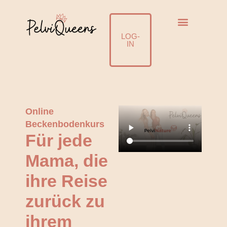
☀️SUMMER SALE - 50% mit SUMMER26
Jetzt einlösen!
LOG-
IN
Online
Beckenbodenkurs
Für jede
Mama, die
ihre Reise
zurück zu
ihrem