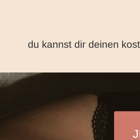
☀️
du kannst dir deinen kos
J