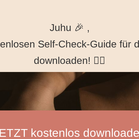
SUMMER SALE - 50% mit SUMMER26
Jetzt einlös
Juhu 🎉 ,
tenlosen Self-Check-Guide für d
downloaden! 👇🏻
ETZT kostenlos download